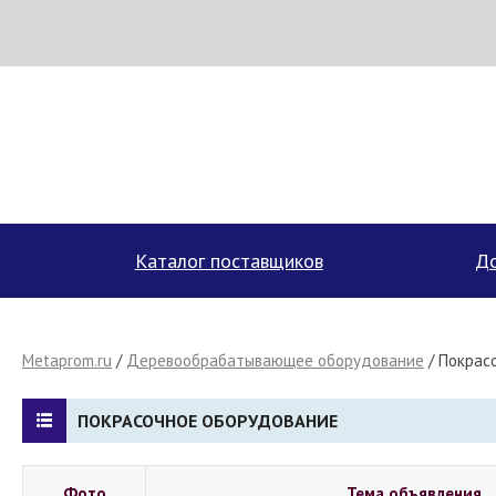
МЕТАПРОМ - российский торгово-промышленный портал
Каталог поставщиков
До
Metaprom.ru
/
Деревообрабатывающее оборудование
/
Покрас
ПОКРАСОЧНОЕ ОБОРУДОВАНИЕ
Фото
Тема объявления